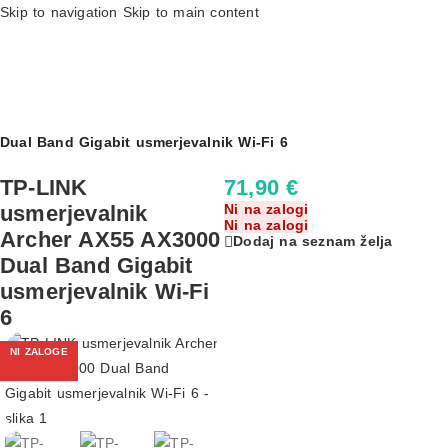
Skip to navigation
Skip to main content
Domov
»
Izdelki
»
TP-LINK usmerjevalnik Archer AX55 AX3000
Dual Band Gigabit usmerjevalnik Wi-Fi 6
TP-LINK
71,90
€
usmerjevalnik
Ni na zalogi
Ni na zalogi
Archer AX55 AX3000
Dodaj na seznam želja
Dual Band Gigabit
usmerjevalnik Wi-Fi
6
NI ZALOGE