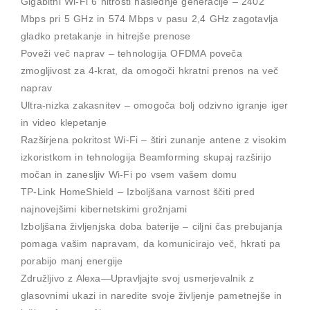
Gigabitni Wi-Fi 6 hitrosti naslednje generacije – 2402
Mbps pri 5 GHz in 574 Mbps v pasu 2,4 GHz zagotavlja
gladko pretakanje in hitrejše prenose
Poveži več naprav – tehnologija OFDMA poveča
zmogljivost za 4-krat, da omogoči hkratni prenos na več
naprav
Ultra-nizka zakasnitev – omogoča bolj odzivno igranje iger
in video klepetanje
Razširjena pokritost Wi-Fi – štiri zunanje antene z visokim
izkoristkom in tehnologija Beamforming skupaj razširijo
močan in zanesljiv Wi-Fi po vsem vašem domu
TP-Link HomeShield – Izboljšana varnost ščiti pred
najnovejšimi kibernetskimi grožnjami
Izboljšana življenjska doba baterije – ciljni čas prebujanja
pomaga vašim napravam, da komunicirajo več, hkrati pa
porabijo manj energije
Združljivo z Alexa—Upravljajte svoj usmerjevalnik z
glasovnimi ukazi in naredite svoje življenje pametnejše in