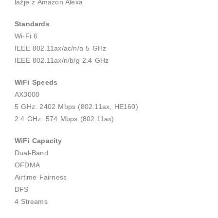
lažje z Amazon Alexa
Standards
Wi-Fi 6
IEEE 802.11ax/ac/n/a 5 GHz
IEEE 802.11ax/n/b/g 2.4 GHz
WiFi Speeds
AX3000
5 GHz: 2402 Mbps (802.11ax, HE160)
2.4 GHz: 574 Mbps (802.11ax)
WiFi Capacity
Dual-Band
OFDMA
Airtime Fairness
DFS
4 Streams