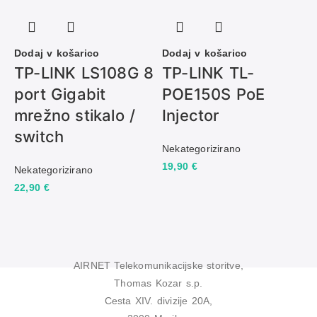
Dodaj v košarico
Dodaj v košarico
D
TP-LINK LS108G 8
TP-LINK TL-
port Gigabit
POE150S PoE
mrežno stikalo /
Injector
switch
Nekategorizirano
N
19,90
€
2
Nekategorizirano
22,90
€
AIRNET Telekomunikacijske storitve,
Thomas Kozar s.p.
Cesta XIV. divizije 20A,